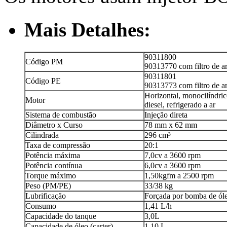
Mais Detalhes:
90311800
Código PM
90313770 com filtro de ar
90311801
Código PE
90313773 com filtro de ar
Horizontal, monocilíndric
Motor
diesel, refrigerado a ar
Sistema de combustão
Injeção direta
Diâmetro x Curso
78 mm x 62 mm
Cilindrada
296 cm³
Taxa de compressão
20:1
Potência máxima
7,0cv a 3600 rpm
Potência contínua
6,0cv a 3600 rpm
Torque máximo
1,50kgfm a 2500 rpm
Peso (PM/PE)
33/38 kg
Lubrificação
Forçada por bomba de ól
Consumo
1,41 L/h
Capacidade do tanque
3,0L
Capacidade de óleo (carter)
1,10 L