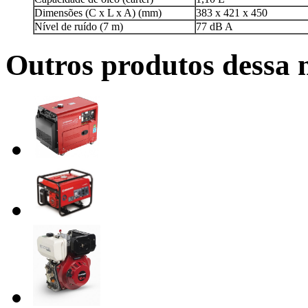
Dimensões (C x L x A) (mm)
383 x 421 x 450
Nível de ruído (7 m)
77 dB A
Outros produtos dessa