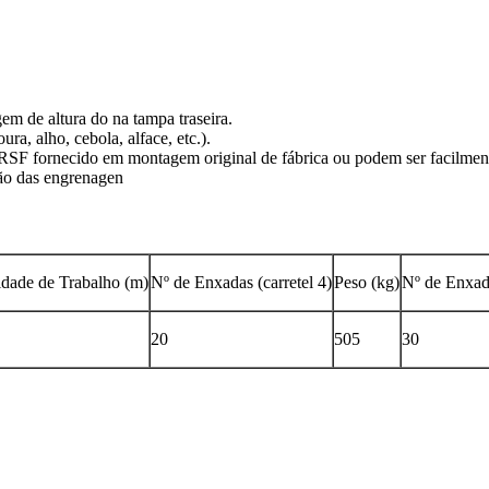
em de altura do na tampa traseira.
ra, alho, cebola, alface, etc.).
 RSF fornecido em montagem original de fábrica ou podem ser facilment
ção das engrenagen
idade de Trabalho (m)
Nº de Enxadas (carretel 4)
Peso (kg)
Nº de Enxada
20
505
30