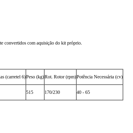
e convertidos com aquisição do kit próprio.
s (carretel 6)
Peso (kg)
Rot. Rotor (rpm)
Potência Necessária (cv)
515
170/230
40 - 65